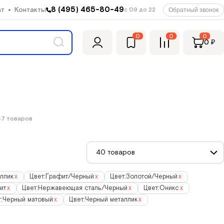
8 (495) 465-80-49
ат
Контакты
с 09 до 22
Обратный звонок
0
0
0
0
₽
47 товаров
40 товаров
ллик
x
Цвет:
Графит/Черный
x
Цвет:
Золотой/Черный
x
ит
x
Цвет:
Нержавеющая сталь/Черный
x
Цвет:
Оникс
x
:
Черный матовый
x
Цвет:
Черный металлик
x