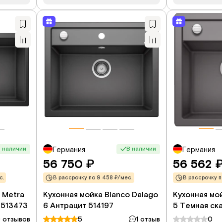
 наличии
В наличии
Германия
Германия
56 750
56 562
₽
с.
В рассрочку по 9 458 ₽/мес.
В рассрочку п
 Metra
Кухонная мойка Blanco Dalago
Кухонная мо
 513473
6 Антрацит 514197
5 Темная ск
 отзывов
5
1 отзыв
0