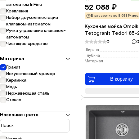
автоматом InFino
52 088
₽
Крепления
В рассрочку по 8 681 ₽/мес.
Набор доукомплектации
клапаном-автоматом
Кухонная мойка Omoiki
Ручка управления клапаном-
Tetogranit Tedori 85-
автоматом
4993940 85x46,5 см, 
0
0
Чистящее средство
Ширина
Глубина
Материал
Материал
Гранит
Искусственный мрамор
В корзину
Керамика
Медь
Нержавеющая сталь
Стекло
Название цвета
Черный