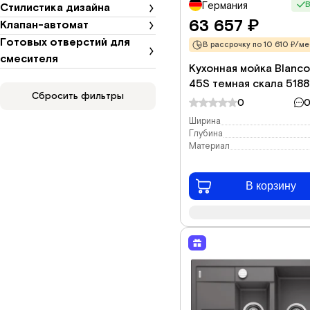
В
Германия
Стилистика дизайна
63 657
₽
Клапан-автомат
Готовых отверстий для
В рассрочку по 10 610 ₽/ме
смесителя
Кухонная мойка Blanco
45S темная скала 518
Сбросить фильтры
0
0
Ширина
Глубина
Материал
В корзину