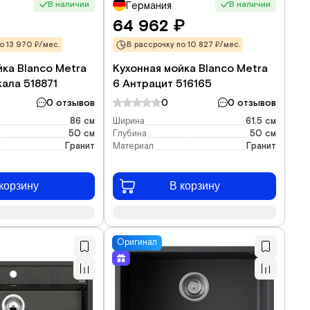
В наличии
В наличии
Германия
64 962
₽
о 13 970 ₽/мес.
В рассрочку по 10 827 ₽/мес.
йка Blanco Metra
Кухонная мойка Blanco Metra
кала 518871
6 Антрацит 516165
0 отзывов
0
0 отзывов
86 см
Ширина
61.5 см
50 см
Глубина
50 см
Гранит
Материал
Гранит
корзину
В корзину
Оригинал