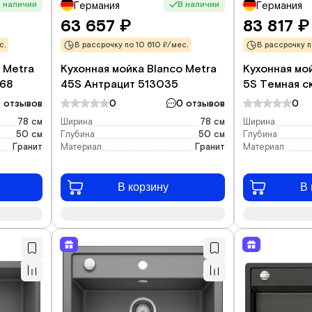
 наличии
В наличии
Германия
Германия
63 657
83 817
₽
₽
с.
В рассрочку по 10 610 ₽/мес.
В рассрочку п
 Metra
Кухонная мойка Blanco Metra
Кухонная мо
868
45S Антрацит 513035
5S Темная с
 отзывов
0
0 отзывов
0
78 см
Ширина
78 см
Ширина
50 см
Глубина
50 см
Глубина
Гранит
Материал
Гранит
Материал
В корзину
В 