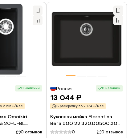
В наличии
В наличии
Россия
13 044
₽
о 2 215 ₽/мес.
В рассрочку по 2 174 ₽/мес.
ка Omoikiri
Кухонная мойка Florentina
ta 20-U-BL
Вега 500 22.320.D0500.302
42 см, черный
54x42 см, антрацит
0 отзывов
0
0 отзывов