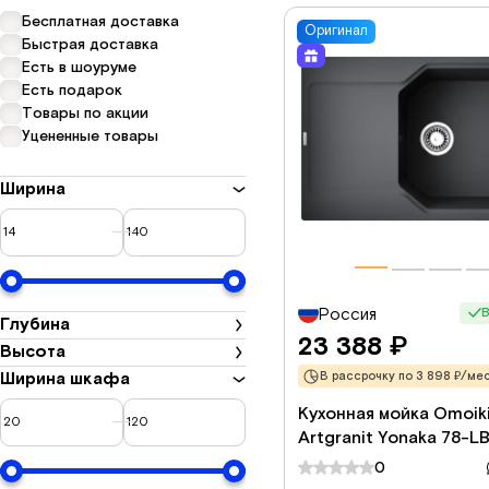
Бесплатная доставка
Оригинал
Быстрая доставка
Есть в шоуруме
Есть подарок
Товары по акции
Уцененные товары
Ширина
В
Россия
Глубина
23 388
₽
Высота
Ширина шкафа
В рассрочку по 3 898 ₽/мес
Кухонная мойка Omoiki
Artgranit Yonaka 78-L
4993341 78x51 см, чер
0