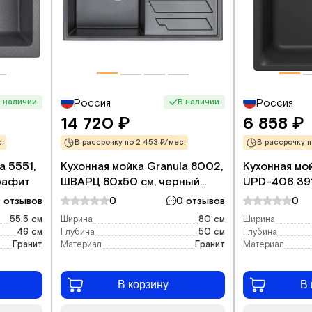
 наличии
В наличии
Россия
Россия
14 720
6 858
₽
₽
.
В рассрочку по 2 453 ₽/мес.
В рассрочку по
a 5551,
Кухонная мойка Granula 8002,
Кухонная мо
рафит
ШВАРЦ 80x50 см, черный
UPD-406 39
металлик
см, уголь
 отзывов
0
0 отзывов
0
55.5 см
Ширина
80 см
Ширина
46 см
Глубина
50 см
Глубина
Гранит
Материал
Гранит
Материал
В корзину
В 