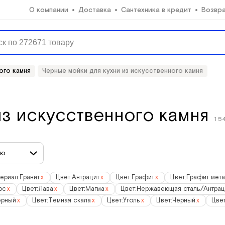
О компании
Доставка
Сантехника в кредит
Возвр
ого камня
Черные мойки для кухни из искусственного камня
из искусственного камня
1 5
ию
ериал:
Гранит
x
Цвет:
Антрацит
x
Цвет:
Графит
x
Цвет:
Графит мета
ос
x
Цвет:
Лава
x
Цвет:
Магма
x
Цвет:
Нержавеющая сталь/Антрац
ерный
x
Цвет:
Темная скала
x
Цвет:
Уголь
x
Цвет:
Черный
x
Цвет