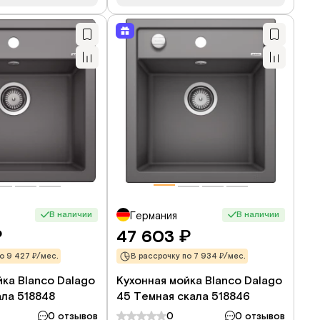
В наличии
В наличии
Германия
47 603
₽
₽
о 9 427 ₽/мес.
В рассрочку по 7 934 ₽/мес.
йка Blanco Dalago
Кухонная мойка Blanco Dalago
ала 518848
45 Темная скала 518846
0 отзывов
0
0 отзывов