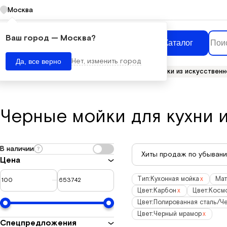
Москва
Ваш город —
Москва
?
Каталог
Нет, изменить город
Да, все верно
Главная
Сантехника
Кухонные мойки
Мойки из искусственн
Черные мойки для кухни 
В наличии
Хиты продаж по убыван
Цена
Тип:
Кухонная мойка
x
Мат
Цвет:
Карбон
x
Цвет:
Косм
Цвет:
Полированная сталь/Ч
Цвет:
Черный мрамор
x
Спецпредложения