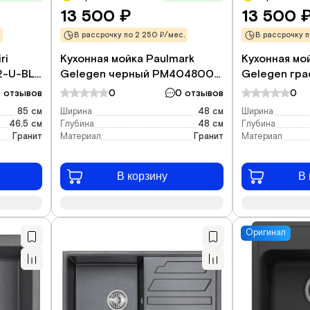
13 500
13 500
₽
В рассрочку по 2 250 ₽/мес.
В рассрочку п
ri
Кухонная мойка Paulmark
Кухонная мо
2-U-BL
Gelegen черный PM404800-
Gelegen гр
черный
BL
DG
 отзывов
0
0 отзывов
0
85 см
Ширина
48 см
Ширина
46.5 см
Глубина
48 см
Глубина
Гранит
Материал
Гранит
Материал
В корзину
В 
Оригинал