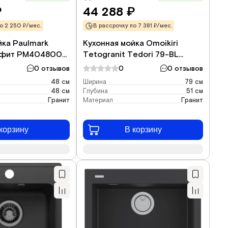
44 288
₽
₽
о 2 250 ₽/мес.
В рассрочку по 7 381 ₽/мес.
йка Paulmark
Кухонная мойка Omoikiri
афит PM404800-
Tetogranit Tedori 79-BL
4993948 79x51 см, черный
0 отзывов
0
0 отзывов
48 см
Ширина
79 см
48 см
Глубина
51 см
Гранит
Материал
Гранит
корзину
В корзину