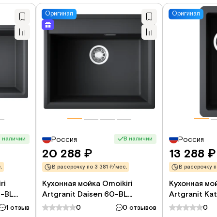
Оригинал
Оригинал
 наличии
В наличии
Россия
Россия
20 288
13 288
₽
₽
.
В рассрочку по 3 381 ₽/мес.
В рассрочку п
ri
Кухонная мойка Omoikiri
Кухонная мой
B-BL
Artgranit Daisen 60-BL
Artgranit Ka
ный
4993622 60x51 см, черный
4993375 20x
1 отзыв
0
0 отзывов
0