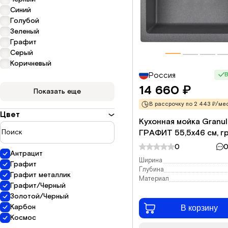
Синий
Голубой
Зеленый
Графит
Серый
Коричневый
В
Россия
14 660
₽
Показать еще
В рассрочку по 2 443 ₽/мес
Цвет
Кухонная мойка Granul
ГРАФИТ 55,5x46 см, г
0
0
Антрацит
Ширина
Графит
Глубина
Графит металлик
Материал
Графит/Черный
Золотой/Черный
Карбон
В корзину
Космос