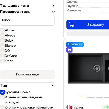
Ширина
Толщина листа
Глубина
Материал
Производитель
В корзину
Abber
Alveus
Belux
Оригинал
Blanco
DQ
Dr.Gans
Emar
Показать еще
Тип
Кухонная мойка
Измельчитель пищевых
отходов
Кнопка управления клапаном-
В
Италия