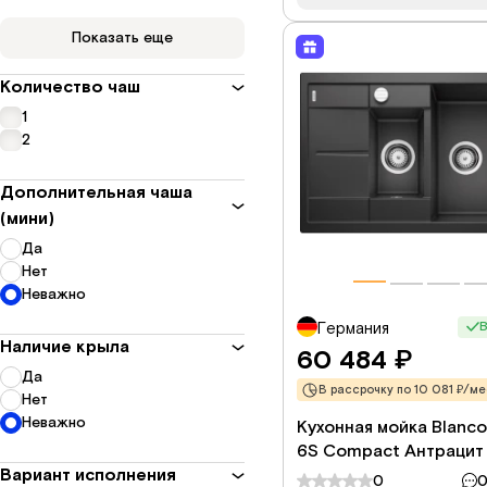
Показать еще
Количество чаш
1
2
Дополнительная чаша
(мини)
Да
Нет
Неважно
В
Германия
Наличие крыла
60 484
₽
Да
В рассрочку по 10 081 ₽/ме
Нет
Неважно
Кухонная мойка Blanco
6S Compact Антрацит
Вариант исполнения
0
0