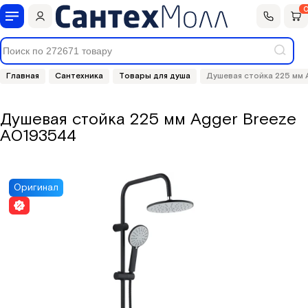
Главная
Сантехника
Товары для душа
Душевая стойка 225 мм 
Душевая стойка 225 мм Agger Breeze
A0193544
Сантехника
Фильтры для воды
Оригинал
Мебель для ванной
Полотенцесушители