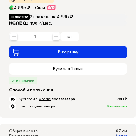
4 995
₽
в Сплит
О компании
Доставка
2 платежа по
4 995
₽
Сантехника в кредит
2 498 ₽/мес.
Возврат
Контакты
шт
Москва
В корзину
на карте
Купить в 1 клик
В наличии
Способы получения
Курьером в
Москве
послезавтра
750 ₽
Пункт выдачи
завтра
Бесплатно
Общая высота
97 см