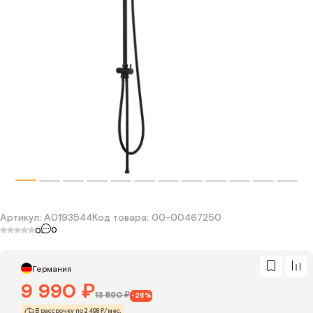
Водонагреватели
Инженерная сантехника
Отопление
Аксессуары
Артикул: A0193544
Код товара: 00-00467250
Плитка
0
0
Германия
9 990
₽
13 590
₽
-26%
В рассрочку по 2 498 ₽/мес.