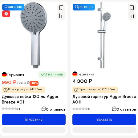
Оригинал
Оригинал
В наличии
Германия
Германия
4 300
₽
990
₽
1 200
₽
-18%
В рассрочку по 248 ₽/мес.
В рассрочку по 1 075 ₽/мес.
Душевая лейка 120 мм Agger
Душевой гарнитур Agger Breeze
Breeze A01
A011
0
0
0 отзывов
0 отзывов
В корзину
Заказать