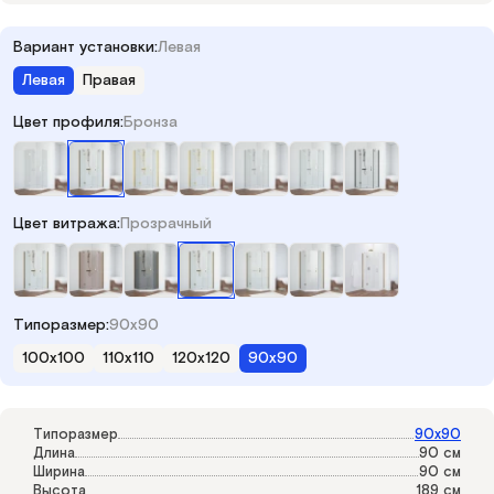
Вариант установки:
Левая
Левая
Правая
Цвет профиля:
Бронза
Цвет витража:
Прозрачный
Типоразмер:
90x90
100x100
110x110
120x120
90x90
Типоразмер
90x90
Длина
90 см
Ширина
90 см
Высота
189 см