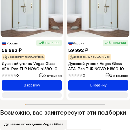
В наличии
В наличии
Россия
Россия
59 992
₽
59 992
₽
В рассрочку по 9 999 ₽/мес.
В рассрочку по 9 999 ₽/мес.
Душевой уголок Vegas Glass
Душевой уголок Vegas Glass
AFA-Pen TUR NOVO h1890 100
AFA-Pen TUR NOVO h1890 100
05 01 L 100x100 см L, профиль
05 01 R 100x100 см R, профиль
0
0
0 отзывов
0 отзывов
бронза, стекло прозрачное
бронза, стекло прозрачное
В корзину
В корзину
Возможно, вас заинтересуют эти подборки
Душевые ограждения Vegas Glass