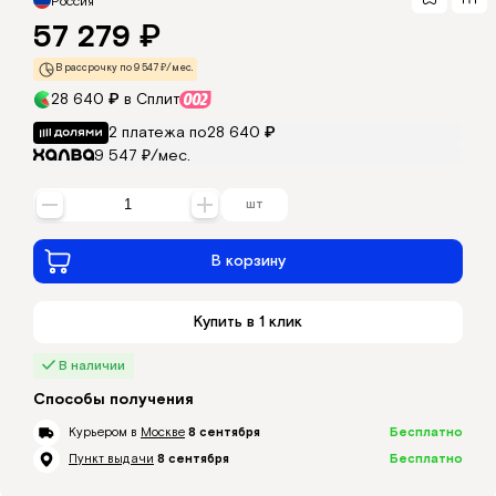
Россия
57 279
₽
О компании
Доставка
В рассрочку по 9 547 ₽/мес.
Сантехника в кредит
Возврат
28 640
₽
в Сплит
Контакты
2 платежа по
28 640
₽
9 547 ₽/мес.
Москва
шт
на карте
В корзину
Купить в 1 клик
В наличии
Способы получения
Курьером в
Москве
8 сентября
Бесплатно
Пункт выдачи
8 сентября
Бесплатно