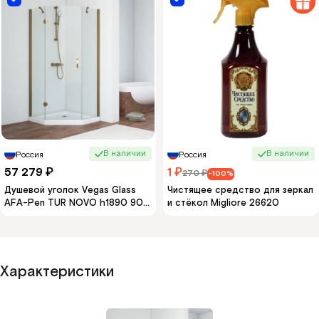
В наличии
В наличии
Россия
Россия
57 279
₽
1
₽
270
₽
-100%
Душевой уголок Vegas Glass
Чистящее средство для зеркал
AFA-Pen TUR NOVO h1890 90
и стёкол Migliore 26620
05 01 L 90x90 см L, профиль
бронза, стекло прозрачное
Характеристики