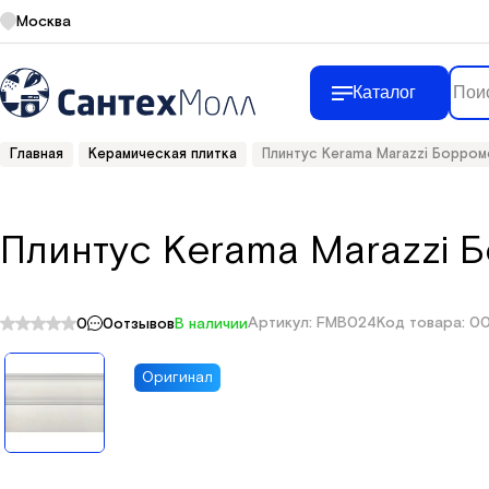
Москва
Каталог
Главная
Керамическая плитка
Плинтус Kerama Marazzi Борро
Плинтус Kerama Marazzi 
Артикул: FMB024
Код товара: 0
0
0
отзывов
В наличии
Оригинал