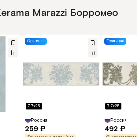
Kerama Marazzi Борромео
Оригинал
Оригинал
7.7x25
7.7x25
Россия
Россия
259
492
₽
₽