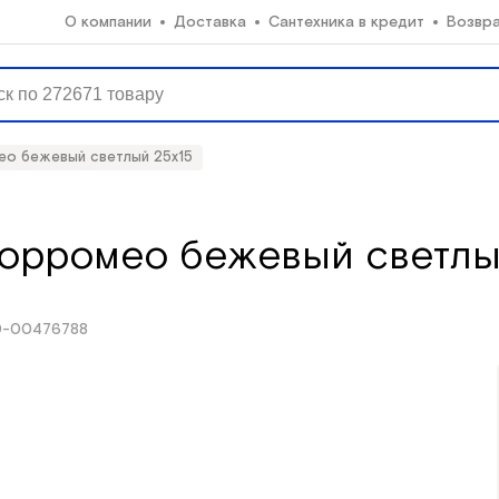
О компании
Доставка
Сантехника в кредит
Возвр
мео бежевый светлый 25х15
Борромео бежевый светлы
0-00476788
15x25