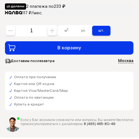
2 платежа по
233
₽
117 ₽/мес.
2
м
ул.
шт.
В корзину
Москва
Доставим послезавтра
Оплата при получении
Картой или QR кодом
Картой Visa/MasterCard/Мир
Оплата по квитанции
Купить в кредит
Если у Вас возникли сложности или вопросы, Вы можете бесплатно
проконсультироваться с дизайнером:
8 (495) 465-80-49