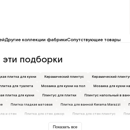
ей
Другие коллекции фабрики
Сопутствующие товары
 эти подборки
кая плитка для кухни
Керамический плинтус
Керамический плинтус
плитка для туалета
Мозаика для кухни на пол
Мозаика для кухни н
ая плитка для кухни
Плинтус для плитки
Плинтус напольный в ван
ле
Плитка гладкая матовая
Плитка для ванной Kerama Marazzi
ола и стен
Плитка для стен декор
Плитка для стен плинтус
Пли
гольная настенная для ванной
Плитка рельефная
Прямоугольная к
Показать все