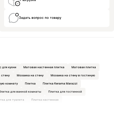
Разгрузка
Задать вопрос по товару
 для кухни
Матовая настенная плитка
Матовая плитка
а стену
Мозаика на стену
Мозаика на стену в гостиную
ную комнату
Плитка
Плитка Kerama Marazzi
Плитка для ванной комнаты
Плитка для гостинной
тка для туалета
Плитка настенная
ерамическая плитка
Рельефная плитка для кухни