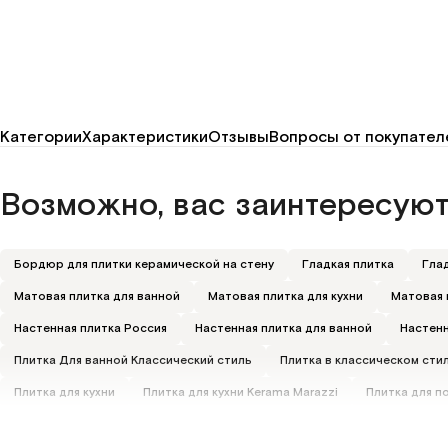
Категории
Характеристики
Отзывы
Вопросы от покупател
Возможно, вас заинтересуют
Бордюр для плитки керамической на стену
Гладкая плитка
Глад
Матовая плитка для ванной
Матовая плитка для кухни
Матовая 
Настенная плитка Россия
Настенная плитка для ванной
Настенн
Плитка Для ванной Классический стиль
Плитка в классическом сти
Плитка для кухни
Плитка для кухни Kerama Marazzi
Плитка для п
Плитка настенная для туалета
Плитка под ткань
Плитка прямоу