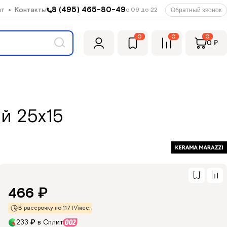
8 (495) 465-80-49
ат
Контакты
с 09 до 22
Обратный звонок
0
0
0
0
₽
й 25х15
466
₽
В рассрочку по 117 ₽/мес.
233
₽
в Сплит