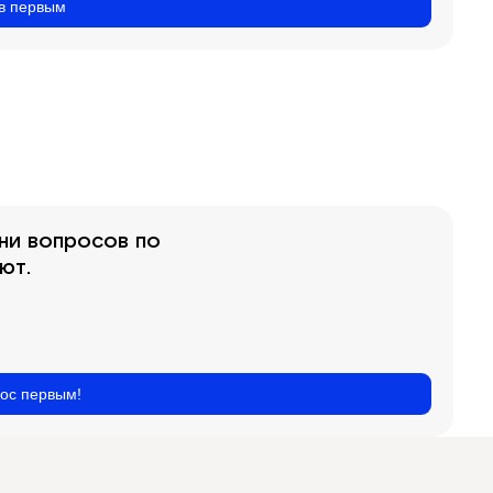
ыв первым
ни вопросов по
ют.
рос первым!